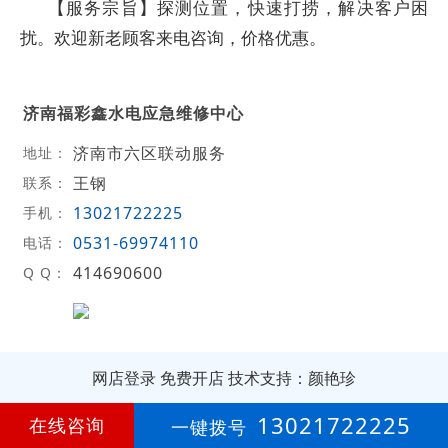
【服务宗旨】探测位置，快速打捞，解决客户困
扰。欢迎新老顾客来电咨询，价格优惠。
济南福彩鑫水电应急维修中心
济南市六区联动服务
地址：
王钢
联系：
13021722225
手机：
0531-69974110
电话：
414690600
Q Q：
网店登录
免费开店
技术支持：颜艳珍
第
5年
13021722225
在线咨询
一键拨号