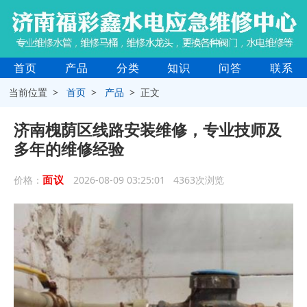
首页
产品
分类
知识
问答
联系
当前位置 >
首页
>
产品
> 正文
济南槐荫区线路安装维修，专业技师及
多年的维修经验
面议
价格：
2026-08-09 03:25:01 4363次浏览