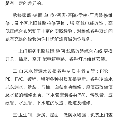
是有一定的差异的。
承接家庭·铺面·单 位·酒店·医院·学校·厂房装修维
修，及小区老旧线路检修更换，强·弱线电线改造，高
低压综合布累积了丰富的实践经验，对维修各种凝难问
题有充足的经验为你排忧解难真诚为你服务。
一·上门服务电路故障·跳闸·线路改造综合布线·更换
开关、插座、空开·配电箱电路、各种灯具维修安装。
二·自来水管漏水改换各种材质主管支管；PPR、
PE、PVC、镀锌、铝塑各种材质互换更新。各种冷热水
龙头漏水、断裂，马桶、面盆更换维修，蹲便器改坐便
及水箱的维修更换。下水管安装各类PVC、铸铁管、波
纹管、水泥管、下水道的改造，改道及维修。
三·卫生间、厨房、屋面、做防水堵漏，免费上门查